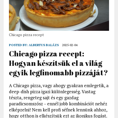
Chicago pizza recept
POSTED BY:
ALBERTUS BALÁZS
2025-02-04
Chicago pizza recept:
Hogyan készítsük el a világ
egyik legfinomabb pizzáját?
A Chicago pizza, vagy ahogy gyakran emlegetik, a
deep-dish pizza igazi különlegesség. Vastag
tészta, rengeteg sajt és egy gazdag
paradicsomszósz – ennél jobb kombinációt nehéz
elképzelni! Nem kell profi séfnek lennünk ahhoz,
hogy otthon is elkészítsük ezt az ikonikus fogást.