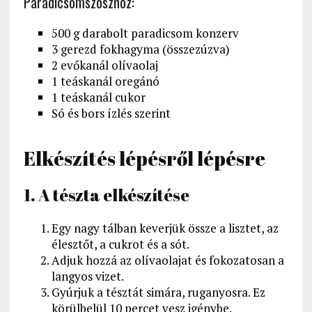
Paradicsomszószhoz:
500 g darabolt paradicsom konzerv
3 gerezd fokhagyma (összezúzva)
2 evőkanál olívaolaj
1 teáskanál oregánó
1 teáskanál cukor
Só és bors ízlés szerint
Elkészítés lépésről lépésre
1. A tészta elkészítése
Egy nagy tálban keverjük össze a lisztet, az
élesztőt, a cukrot és a sót.
Adjuk hozzá az olívaolajat és fokozatosan a
langyos vizet.
Gyúrjuk a tésztát simára, ruganyosra. Ez
körülbelül 10 percet vesz igénybe.