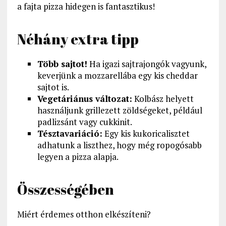
a fajta pizza hidegen is fantasztikus!
Néhány extra tipp
Több sajtot!
Ha igazi sajtrajongók vagyunk,
keverjünk a mozzarellába egy kis cheddar
sajtot is.
Vegetáriánus változat:
Kolbász helyett
használjunk grillezett zöldségeket, például
padlizsánt vagy cukkinit.
Tésztavariáció:
Egy kis kukoricalisztet
adhatunk a liszthez, hogy még ropogósabb
legyen a pizza alapja.
Összességében
Miért érdemes otthon elkészíteni?