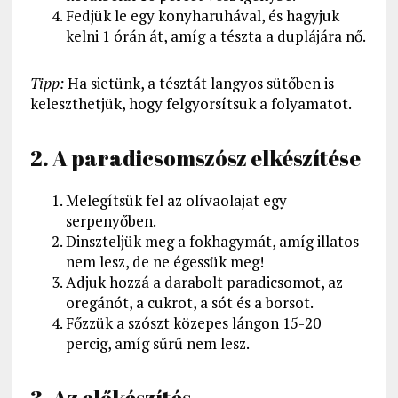
Fedjük le egy konyharuhával, és hagyjuk
kelni 1 órán át, amíg a tészta a duplájára nő.
Tipp:
Ha sietünk, a tésztát langyos sütőben is
keleszthetjük, hogy felgyorsítsuk a folyamatot.
2. A paradicsomszósz elkészítése
Melegítsük fel az olívaolajat egy
serpenyőben.
Dinszteljük meg a fokhagymát, amíg illatos
nem lesz, de ne égessük meg!
Adjuk hozzá a darabolt paradicsomot, az
oregánót, a cukrot, a sót és a borsot.
Főzzük a szószt közepes lángon 15-20
percig, amíg sűrű nem lesz.