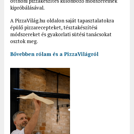
otthoni pizzakészítés különböző módszereinek
kipróbálásával.
A PizzaVilág.hu oldalon saját tapasztalatokra
épülő pizzarecepteket, tésztakészítési
módszereket és gyakorlati sütési tanácsokat
osztok meg.
Bővebben rólam és a PizzaVilágról