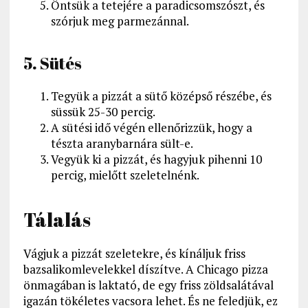
Öntsük a tetejére a paradicsomszószt, és
szórjuk meg parmezánnal.
5. Sütés
Tegyük a pizzát a sütő középső részébe, és
süssük 25-30 percig.
A sütési idő végén ellenőrizzük, hogy a
tészta aranybarnára sült-e.
Vegyük ki a pizzát, és hagyjuk pihenni 10
percig, mielőtt szeletelnénk.
Tálalás
Vágjuk a pizzát szeletekre, és kínáljuk friss
bazsalikomlevelekkel díszítve. A Chicago pizza
önmagában is laktató, de egy friss zöldsalátával
igazán tökéletes vacsora lehet. És ne feledjük, ez