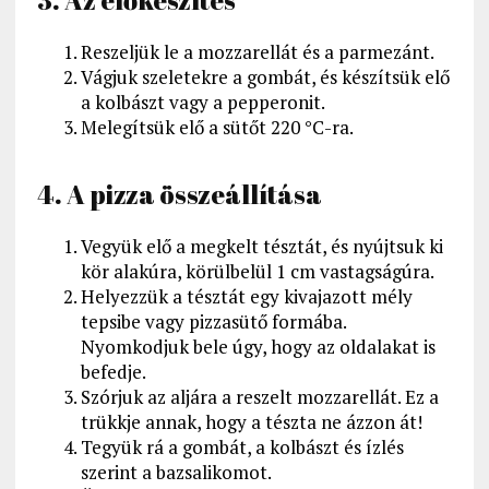
3. Az előkészítés
Reszeljük le a mozzarellát és a parmezánt.
Vágjuk szeletekre a gombát, és készítsük elő
a kolbászt vagy a pepperonit.
Melegítsük elő a sütőt 220 °C-ra.
4. A pizza összeállítása
Vegyük elő a megkelt tésztát, és nyújtsuk ki
kör alakúra, körülbelül 1 cm vastagságúra.
Helyezzük a tésztát egy kivajazott mély
tepsibe vagy pizzasütő formába.
Nyomkodjuk bele úgy, hogy az oldalakat is
befedje.
Szórjuk az aljára a reszelt mozzarellát. Ez a
trükkje annak, hogy a tészta ne ázzon át!
Tegyük rá a gombát, a kolbászt és ízlés
szerint a bazsalikomot.