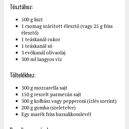
Tésztához:
500 g liszt
1 csomag szárított élesztő (vagy 25 g friss
élesztő)
1 teáskanál cukor
1 teáskanál só
3 evőkanál olívaolaj
300 ml langyos víz
Töltelékhez:
300 g mozzarella sajt
150 g reszelt parmezán sajt
300 g kolbász vagy pepperoni (ízlés szerint)
200 g gomba (szeletelve)
Egy marék friss bazsalikomlevél