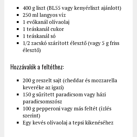
400 g liszt (BL55 vagy kenyérliszt ajánlott)
250 ml langyos víz
1 evőkanál olívaolaj
1 teáskanál cukor
1 teáskanál só
1/2 zacskó szárított élesztő (vagy 5 g friss
élesztő)
Hozzávalók a feltéthez:
200 g reszelt sajt (cheddar és mozzarella
keveréke az igazi)
150 g sűrített paradicsom vagy házi
paradicsomszósz
100 g pepperoni vagy más feltét (ízlés
szerint)
Egy kevés olívaolaj a tepsi kikenéséhez