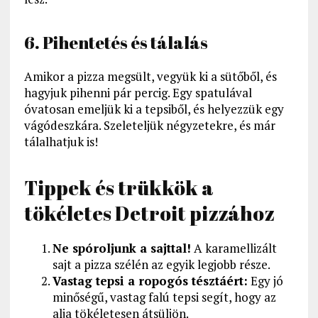
6. Pihentetés és tálalás
Amikor a pizza megsült, vegyük ki a sütőből, és
hagyjuk pihenni pár percig. Egy spatulával
óvatosan emeljük ki a tepsiből, és helyezzük egy
vágódeszkára. Szeleteljük négyzetekre, és már
tálalhatjuk is!
Tippek és trükkök a
tökéletes Detroit pizzához
Ne spóroljunk a sajttal!
A karamellizált
sajt a pizza szélén az egyik legjobb része.
Vastag tepsi a ropogós tésztáért:
Egy jó
minőségű, vastag falú tepsi segít, hogy az
alja tökéletesen átsüljön.