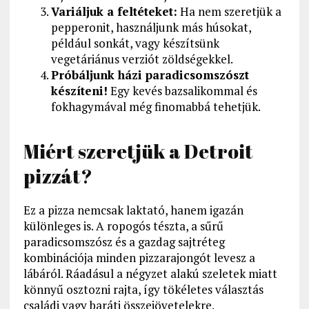
Variáljuk a feltéteket:
Ha nem szeretjük a
pepperonit, használjunk más húsokat,
például sonkát, vagy készítsünk
vegetáriánus verziót zöldségekkel.
Próbáljunk házi paradicsomszószt
készíteni!
Egy kevés bazsalikommal és
fokhagymával még finomabbá tehetjük.
Miért szeretjük a Detroit
pizzát?
Ez a pizza nemcsak laktató, hanem igazán
különleges is. A ropogós tészta, a sűrű
paradicsomszósz és a gazdag sajtréteg
kombinációja minden pizzarajongót levesz a
lábáról. Ráadásul a négyzet alakú szeletek miatt
könnyű osztozni rajta, így tökéletes választás
családi vagy baráti összejövetelekre.