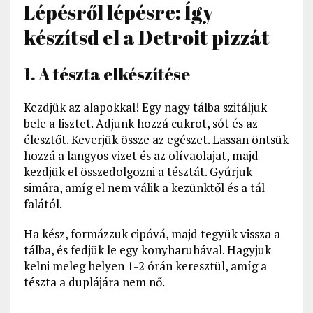
Lépésről lépésre: Így
készítsd el a Detroit pizzát
1. A tészta elkészítése
Kezdjük az alapokkal! Egy nagy tálba szitáljuk
bele a lisztet. Adjunk hozzá cukrot, sót és az
élesztőt. Keverjük össze az egészet. Lassan öntsük
hozzá a langyos vizet és az olívaolajat, majd
kezdjük el összedolgozni a tésztát. Gyúrjuk
simára, amíg el nem válik a kezünktől és a tál
falától.
Ha kész, formázzuk cipóvá, majd tegyük vissza a
tálba, és fedjük le egy konyharuhával. Hagyjuk
kelni meleg helyen 1-2 órán keresztül, amíg a
tészta a duplájára nem nő.