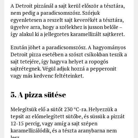
A Detroit pizzánál a sajt kerül először a tésztára,
nem pedig a paradicsomszósz. Szórjuk
egyenletesen a reszelt sajt keverékét a tésztára,
ügyelve arra, hogy a szélekhez is jusson belőle –
így alakul ki a jellegzetes karamellizált sajtkeret.
Ezután jöhet a paradicsomszósz. A hagyományos
Detroit pizza esetében a szószt csíkokban teszik a
sajt tetejére, így hagyva helyet a ropogós
sajtrétegnek. Végül adjuk hozzá a pepperonit
vagy más kedvenc feltéteinket.
5. A pizza sütése
Melegítsük elő a sütőt 230 °C-ra. Helyezzük a
tepsit az előmelegített sütőbe, és süssük a pizzát
12-15 percig, vagy amíg a sajt szépen
karamellizálódik, és a tészta aranybarna nem
lesz.