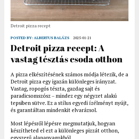
Detroit pizza recept
POSTED BY:
ALBERTUS BALÁZS
2025-01-21
Detroit pizza recept: A
vastag tésztás csoda otthon
A pizza elkészítésének számos módja létezik, de a
Detroit pizza egy igazán különleges irányzat.
Vastag, ropogós tészta, gazdag sajt és
paradicsomszósz – mindez egy négyzet alakú
tepsiben sütve. Ez a stílus egyedi ízélményt nyújt,
és garantáltan mindenkit elvarázsol.
Most lépésről lépésre megmutatjuk, hogyan
készítheted el ezt a különleges pizzát otthon,
egyszerű alapanyagokból.