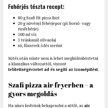
Fehérjés tészta recept:
80 g Szafi Fit pizza liszt
20 g növényi fehérjepor (pl. borsó- vagy
rizsfehérje)
100 ml víz
1 teáskanál olívaolaj
só, fűszerek ízlés szerint
Sütés után szinte nem is lehet megkülönböztetni
a klasszikus változattól, viszont
telítettségérzetet ad és segíti az izomépítést
.
Szafi pizza air fryerben – a
gyors megoldás
Ha nincs kedvünk bekapcsolni a sütőt, az
air