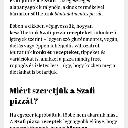
És itt jön képbe
Szafi
– az egészséges
alapanyagok királynője, akinek termékeivel
bármikor süthetünk
bűntudatmentes pizzát
.
Ebben a cikkben végigvesszük, hogyan
készíthetünk
Szafi pizza recepteket
különböző
igények szerint – legyen szó gluténmentes, vegán,
diétás vagy éppen fehérjedús változatról.
Mutatunk
konkrét recepteket
, tippeket és
variációkat is, amikkel a pizza mindig friss,
ropogós és ízletes lesz – úgy, hogy közben még a
diétánkat is betartjuk.
Miért szeretjük a Szafi
pizzát?
Ha egyszer kipróbáltuk, többé nem akarunk mást.
A
Szafi pizza receptek
legnagyobb előnye, hogy
nemcsak finomak, hanem
könnyen