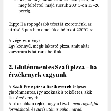
meg feltéttel, majd süssük 200°C-on 15–20
percig.
Tipp:
Ha ropogósabb tésztát szeretnénk, az
utolsó 5 percben emeljük a hőfokot 220°C-ra.
A végeredmény?
Egy könnyű, mégis laktató pizza, amit akár
vacsorára is bátran ehetünk.
2. Gluténmentes Szafi pizza – ha
érzékenyek vagyunk
A
Szafi Free pizza lisztkeverék
teljesen
gluténmentes, így azoknak is tökéletes, akik
lisztérzékenyek.
A titok abban rejlik, hogy a tészta
nem ragad
,
jól
formázható
, és
sütés után is puha marad
.