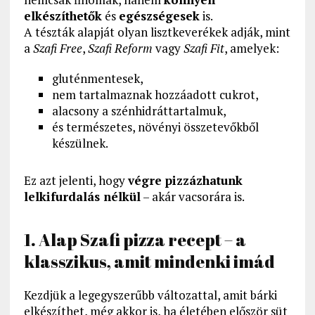
elkészíthetők
és
egészségesek
is.
A tészták alapját olyan lisztkeverékek adják, mint
a
Szafi Free
,
Szafi Reform
vagy
Szafi Fit
, amelyek:
gluténmentesek,
nem tartalmaznak hozzáadott cukrot,
alacsony a szénhidráttartalmuk,
és természetes, növényi összetevőkből
készülnek.
Ez azt jelenti, hogy
végre pizzázhatunk
lelkifurdalás nélkül
– akár vacsorára is.
1. Alap Szafi pizza recept – a
klasszikus, amit mindenki imád
Kezdjük a legegyszerűbb változattal, amit bárki
elkészíthet, még akkor is, ha életében először süt