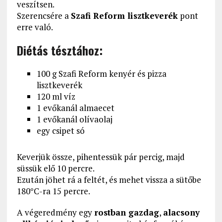
veszítsen.
Szerencsére a
Szafi Reform lisztkeverék
pont
erre való.
Diétás tésztához:
100 g Szafi Reform kenyér és pizza
lisztkeverék
120 ml víz
1 evőkanál almaecet
1 evőkanál olívaolaj
egy csipet só
Keverjük össze, pihentessük pár percig, majd
süssük elő 10 percre.
Ezután jöhet rá a feltét, és mehet vissza a sütőbe
180°C-ra 15 percre.
A végeredmény egy
rostban gazdag
,
alacsony