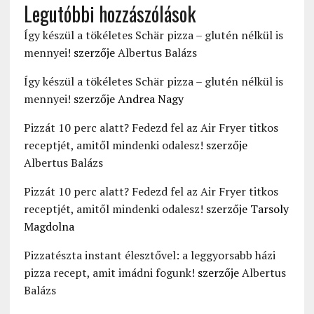
Legutóbbi hozzászólások
Így készül a tökéletes Schär pizza – glutén nélkül is
mennyei!
szerzője
Albertus Balázs
Így készül a tökéletes Schär pizza – glutén nélkül is
mennyei!
szerzője
Andrea Nagy
Pizzát 10 perc alatt? Fedezd fel az Air Fryer titkos
receptjét, amitől mindenki odalesz!
szerzője
Albertus Balázs
Pizzát 10 perc alatt? Fedezd fel az Air Fryer titkos
receptjét, amitől mindenki odalesz!
szerzője
Tarsoly
Magdolna
Pizzatészta instant élesztővel: a leggyorsabb házi
pizza recept, amit imádni fogunk!
szerzője
Albertus
Balázs