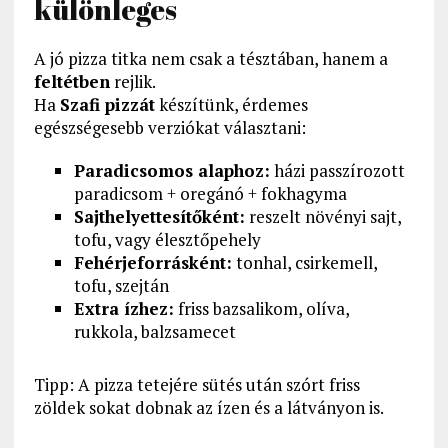
különleges
A jó pizza titka nem csak a tésztában, hanem a
feltétben
rejlik.
Ha
Szafi pizzát
készítünk, érdemes
egészségesebb verziókat választani:
Paradicsomos alaphoz:
házi passzírozott
paradicsom + oregánó + fokhagyma
Sajthelyettesítőként:
reszelt növényi sajt,
tofu, vagy élesztőpehely
Fehérjeforrásként:
tonhal, csirkemell,
tofu, szejtán
Extra ízhez:
friss bazsalikom, olíva,
rukkola, balzsamecet
Tipp: A pizza tetejére sütés után szórt friss
zöldek sokat dobnak az ízen és a látványon is.