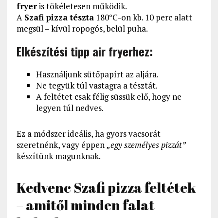
fryer
is tökéletesen működik.
A
Szafi pizza tészta
180°C-on kb. 10 perc alatt
megsül – kívül ropogós, belül puha.
Elkészítési tipp air fryerhez:
Használjunk sütőpapírt az aljára.
Ne tegyük túl vastagra a tésztát.
A feltétet csak félig süssük elő, hogy ne
legyen túl nedves.
Ez a módszer ideális, ha gyors vacsorát
szeretnénk, vagy éppen
„egy személyes pizzát”
készítünk magunknak.
Kedvenc Szafi pizza feltétek
– amitől minden falat