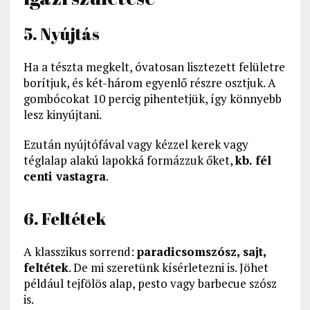
5. Nyújtás
Ha a tészta megkelt, óvatosan lisztezett felületre
borítjuk, és két-három egyenlő részre osztjuk. A
gombócokat 10 percig pihentetjük, így könnyebb
lesz kinyújtani.
Ezután nyújtófával vagy kézzel kerek vagy
téglalap alakú lapokká formázzuk őket,
kb. fél
centi vastagra
.
6. Feltétek
A klasszikus sorrend:
paradicsomszósz, sajt,
feltétek
. De mi szeretünk kísérletezni is. Jöhet
például tejfölös alap, pesto vagy barbecue szósz
is.