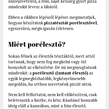
összejövetelről, a friss, saját kezűleg gyúrt pizza
mindenkit levesz a lábáról.
Ebben a cikkben lépésről lépésre megmutatjuk,
hogyan készítsünk
pizzatésztát porélesztővel
,
egyszerűen, mégis igazán ízletesen.
Miért porélesztő?
Sokan félnek az élesztős tésztáktól, mert attól
tartanak, hogy nem fog megkelni vagy túl
bonyolult az elkészítése. De mi megnyugtatunk
mindenkit: a
porélesztő (instant élesztő)
az
egyik legmegbízhatóbb, legkényelmesebb
megoldás, ha otthon szeretnénk pizzát sütni.
Nem kell felfuttatni, nem kell előkészíteni, csak
beletesszük a lisztbe, és kész. Ráadásul hosszabb
ideig eláll a kamrában, mint a friss élesztő.