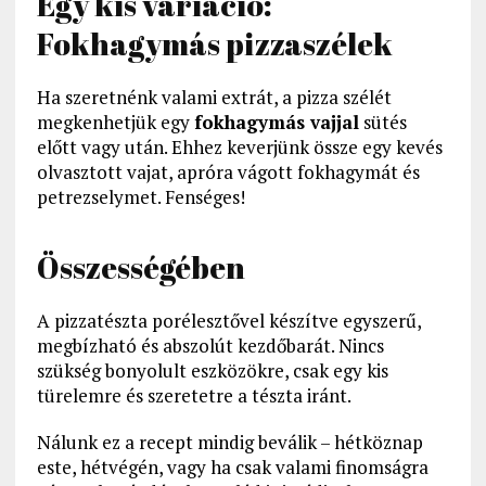
Egy kis variáció:
Fokhagymás pizzaszélek
Ha szeretnénk valami extrát, a pizza szélét
megkenhetjük egy
fokhagymás vajjal
sütés
előtt vagy után. Ehhez keverjünk össze egy kevés
olvasztott vajat, apróra vágott fokhagymát és
petrezselymet. Fenséges!
Összességében
A pizzatészta porélesztővel készítve egyszerű,
megbízható és abszolút kezdőbarát. Nincs
szükség bonyolult eszközökre, csak egy kis
türelemre és szeretetre a tészta iránt.
Nálunk ez a recept mindig beválik – hétköznap
este, hétvégén, vagy ha csak valami finomságra