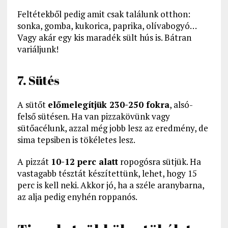
Feltétekből pedig amit csak találunk otthon:
sonka, gomba, kukorica, paprika, olívabogyó…
Vagy akár egy kis maradék sült hús is. Bátran
variáljunk!
7. Sütés
A sütőt
előmelegítjük 230-250 fokra
, alsó-
felső sütésen. Ha van pizzakövünk vagy
sütőacélunk, azzal még jobb lesz az eredmény, de
sima tepsiben is tökéletes lesz.
A pizzát
10-12 perc alatt
ropogósra sütjük. Ha
vastagabb tésztát készítettünk, lehet, hogy 15
perc is kell neki. Akkor jó, ha a széle aranybarna,
az alja pedig enyhén roppanós.