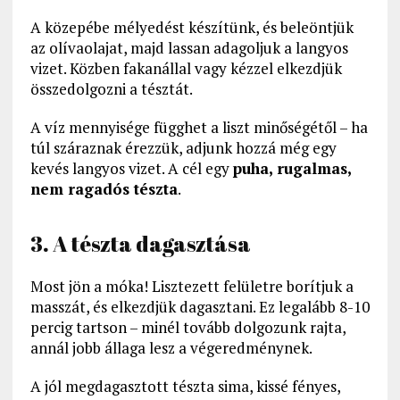
A közepébe mélyedést készítünk, és beleöntjük
az olívaolajat, majd lassan adagoljuk a langyos
vizet. Közben fakanállal vagy kézzel elkezdjük
összedolgozni a tésztát.
A víz mennyisége függhet a liszt minőségétől – ha
túl száraznak érezzük, adjunk hozzá még egy
kevés langyos vizet. A cél egy
puha, rugalmas,
nem ragadós tészta
.
3. A tészta dagasztása
Most jön a móka! Lisztezett felületre borítjuk a
masszát, és elkezdjük dagasztani. Ez legalább 8-10
percig tartson – minél tovább dolgozunk rajta,
annál jobb állaga lesz a végeredménynek.
A jól megdagasztott tészta sima, kissé fényes,