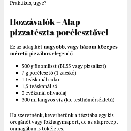
Praktikus, ugye?
Hozzávalók – Alap
pizzatészta porélesztővel
Ez az adag
két nagyobb, vagy három közepes
méretű pizzához
elegendő.
500 g finomliszt (BL55 vagy pizzaliszt)
7 g porélesztő (1 zacskó)
1 teáskanál cukor
1,5 teáskanál só
3 evőkanál olívaolaj
300 ml langyos víz (kb. testhőmérsékletű)
Ha szeretnénk, keverhetünk a tésztába egy kis
oregánót vagy fokhagymaport, de az alaprecept
önmagában is tökéletes.