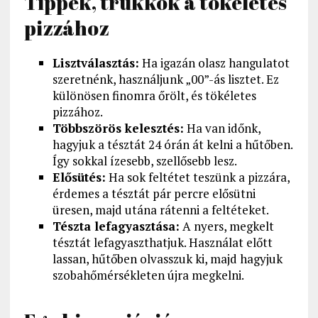
Tippek, trükkök a tökéletes
pizzához
Lisztválasztás:
Ha igazán olasz hangulatot
szeretnénk, használjunk „00”-ás lisztet. Ez
különösen finomra őrölt, és tökéletes
pizzához.
Többszörös kelesztés:
Ha van időnk,
hagyjuk a tésztát 24 órán át kelni a hűtőben.
Így sokkal ízesebb, szellősebb lesz.
Elősütés:
Ha sok feltétet teszünk a pizzára,
érdemes a tésztát pár percre elősütni
üresen, majd utána rátenni a feltéteket.
Tészta lefagyasztása:
A nyers, megkelt
tésztát lefagyaszthatjuk. Használat előtt
lassan, hűtőben olvasszuk ki, majd hagyjuk
szobahőmérsékleten újra megkelni.