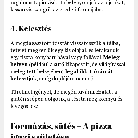
rugalmas tapintású. Ha belenyomjuk az ujjunkat,
lassan visszaugrik az eredeti formájába.
4. Kelesztés
A megdagasztott tésztát visszatesszük a tálba,
tetejét megkenjük egy kis olajjal, és letakarjuk
egy tiszta konyharuhával vagy fóliával.
Meleg
helyen
(például a sütő kikapcsolt, de világítással
melegített belsejében)
legalább 1 órán át
kelesztjük
, amíg duplájára nem nő.
Türelmet igényel, de megéri kivárni. Ezalatt a
glutén szépen dolgozik, a tészta meg könnyű és
levegős lesz.
Formázás, sütés – A pizza
igazi születése