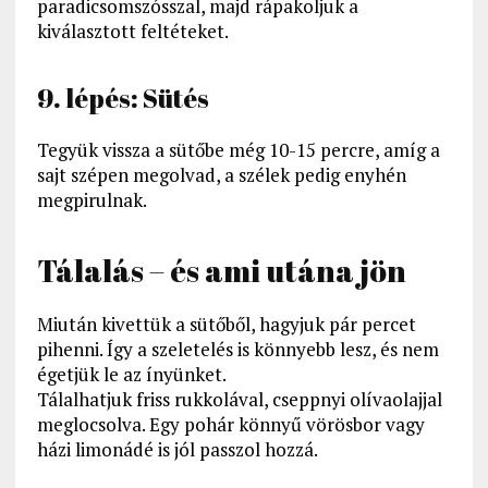
paradicsomszósszal, majd rápakoljuk a
kiválasztott feltéteket.
9. lépés: Sütés
Tegyük vissza a sütőbe még 10-15 percre, amíg a
sajt szépen megolvad, a szélek pedig enyhén
megpirulnak.
Tálalás – és ami utána jön
Miután kivettük a sütőből, hagyjuk pár percet
pihenni. Így a szeletelés is könnyebb lesz, és nem
égetjük le az ínyünket.
Tálalhatjuk friss rukkolával, cseppnyi olívaolajjal
meglocsolva. Egy pohár könnyű vörösbor vagy
házi limonádé is jól passzol hozzá.