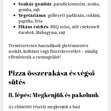
Sonkás-gombás
: paradicsomszósz, sonka,
gomba, sajt
Vegetáriánus
: grillezett padlizsán, cukkini,
paprika, feta
Pikáns csirkés
: BBQ szósz, sült csirkemell
darabok, lilahagyma, sajt
Természetesen használjunk gluténmentes
sonkát, kolbászt vagy fűszerkeveréket – mindig
ellenőrizzük a csomagolást!
Pizza összerakása és végső
sütés
8. lépés: Megkenjük és pakolunk
Az elősütött tésztát megkenjük a házi