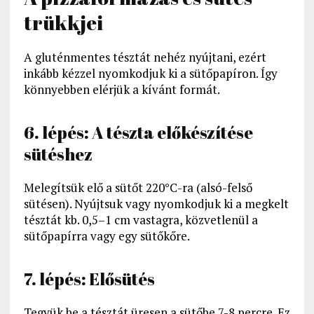
trükkjei
A gluténmentes tésztát nehéz nyújtani, ezért
inkább kézzel nyomkodjuk ki a sütőpapíron. Így
könnyebben elérjük a kívánt formát.
6. lépés: A tészta előkészítése
sütéshez
Melegítsük elő a sütőt 220°C-ra (alsó-felső
sütésen). Nyújtsuk vagy nyomkodjuk ki a megkelt
tésztát kb. 0,5–1 cm vastagra, közvetlenül a
sütőpapírra vagy egy sütőkőre.
7. lépés: Elősütés
Tegyük be a tésztát üresen a sütőbe 7-8 percre. Ez