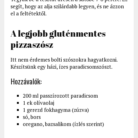
segít, hogy az alja szilárdabb legyen, és ne ázzon
el a feltétektől.
A legjobb gluténmentes
pizzaszósz
Itt nem érdemes bolti szószokra hagyatkozni.
Készítsünk egy házi, ízes paradicsomszószt.
Hozzávalók:
200 ml passzírozott paradicsom
1 ek olívaolaj
1 gerezd fokhagyma (zúzva)
só, bors
oregano, bazsalikom (ízlés szerint)