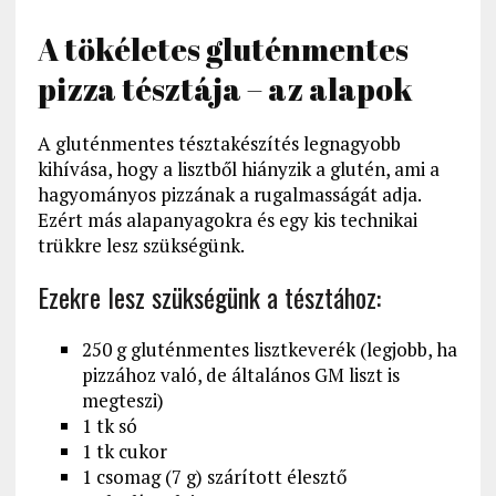
A tökéletes gluténmentes
pizza tésztája – az alapok
A gluténmentes tésztakészítés legnagyobb
kihívása, hogy a lisztből hiányzik a glutén, ami a
hagyományos pizzának a rugalmasságát adja.
Ezért más alapanyagokra és egy kis technikai
trükkre lesz szükségünk.
Ezekre lesz szükségünk a tésztához:
250 g gluténmentes lisztkeverék (legjobb, ha
pizzához való, de általános GM liszt is
megteszi)
1 tk só
1 tk cukor
1 csomag (7 g) szárított élesztő