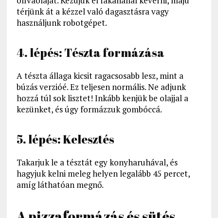
olívaolajat. Kezdjük el fakanállal keverni, majd
térjünk át a kézzel való dagasztásra vagy
használjunk robotgépet.
4. lépés: Tészta formázása
A tészta állaga kicsit ragacsosabb lesz, mint a
búzás verzióé. Ez teljesen normális. Ne adjunk
hozzá túl sok lisztet! Inkább kenjük be olajjal a
kezünket, és úgy formázzuk gombóccá.
5. lépés: Kelesztés
Takarjuk le a tésztát egy konyharuhával, és
hagyjuk kelni meleg helyen legalább 45 percet,
amíg láthatóan megnő.
A pizzaformázás és sütés