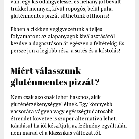
van: egy kis odafigyeléssel és néhány jól bevált
trükkel mennyei, kívül ropogós, belül puha
gluténmentes pizzát süthetünk otthon is!
Ebben a cikkben végigvezetünk a teljes
folyamaton: az alapanyagok kiválasztásától
kezdve a dagasztáson át egészen a feltétekig. És
persze jön a legjobb rész: a sütés és a kóstolás!
Miért válasszunk
gluténmentes pizzát?
Nem csak azoknak lehet hasznos, akik
gluténérzékenységgel élnek. Egy könnyebb
vacsorára vágyva vagy egészségtudatosabb
étrendet követve is szuper alternatíva lehet.
Ráadásul ha jól készítjük, az ízélmény egyáltalán
nem marad el a klasszikus változattól.