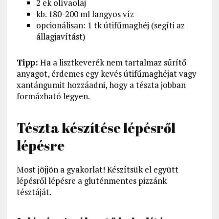
2 ek olívaolaj
kb. 180-200 ml langyos víz
opcionálisan: 1 tk útifűmaghéj (segíti az
állagjavítást)
Tipp:
Ha a lisztkeverék nem tartalmaz sűrítő
anyagot, érdemes egy kevés útifűmaghéjat vagy
xantángumit hozzáadni, hogy a tészta jobban
formázható legyen.
Tészta készítése lépésről
lépésre
Most jöjjön a gyakorlat! Készítsük el együtt
lépésről lépésre a gluténmentes pizzánk
tésztáját.