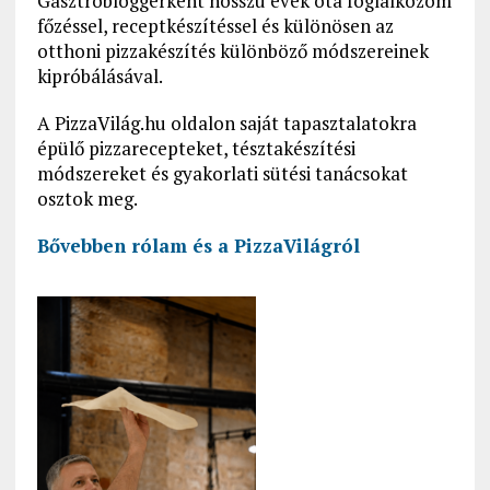
Gasztrobloggerként hosszú évek óta foglalkozom
főzéssel, receptkészítéssel és különösen az
otthoni pizzakészítés különböző módszereinek
kipróbálásával.
A PizzaVilág.hu oldalon saját tapasztalatokra
épülő pizzarecepteket, tésztakészítési
módszereket és gyakorlati sütési tanácsokat
osztok meg.
Bővebben rólam és a PizzaVilágról