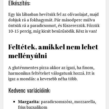
Elkészítés:
Egy kis lábasban hevítsük fel az olívaolajat, majd
dobjuk rá a fokhagymát. Pár másodperc múlva
öntsük rá a paradicsomot, és fűszerezzük. Főzzük
10-15 percig, míg kicsit besűrűsödik. Kész is van!
Feltétek, amikkel nem lehet
mellényúlni
A gluténmentes pizza akkor az igazi, ha finom,
harmonikus feltéteket válogatunk hozzá. Itt is
igaz a mondás: a kevesebb néha több.
Kedvenc variációink:
Margarita
: paradicsomszósz, mozzarella,
friss bazsalikom