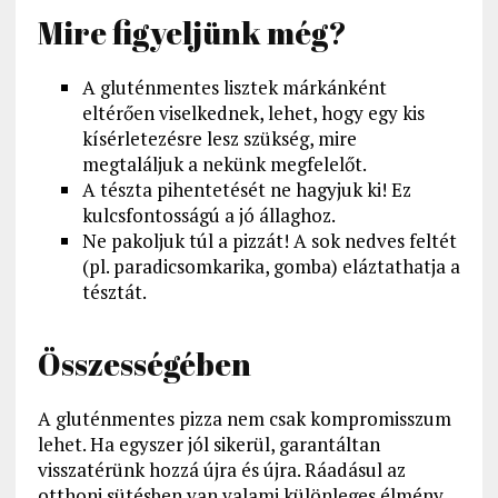
Mire figyeljünk még?
A gluténmentes lisztek márkánként
eltérően viselkednek, lehet, hogy egy kis
kísérletezésre lesz szükség, mire
megtaláljuk a nekünk megfelelőt.
A tészta pihentetését ne hagyjuk ki! Ez
kulcsfontosságú a jó állaghoz.
Ne pakoljuk túl a pizzát! A sok nedves feltét
(pl. paradicsomkarika, gomba) eláztathatja a
tésztát.
Összességében
A gluténmentes pizza nem csak kompromisszum
lehet. Ha egyszer jól sikerül, garantáltan
visszatérünk hozzá újra és újra. Ráadásul az
otthoni sütésben van valami különleges élmény.