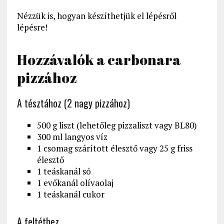
Nézzük is, hogyan készíthetjük el lépésről
lépésre!
Hozzávalók a carbonara
pizzához
A tésztához (2 nagy pizzához)
500 g liszt (lehetőleg pizzaliszt vagy BL80)
300 ml langyos víz
1 csomag szárított élesztő vagy 25 g friss
élesztő
1 teáskanál só
1 evőkanál olívaolaj
1 teáskanál cukor
A feltéthez