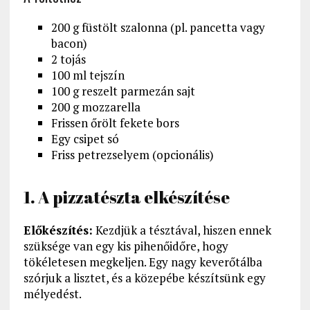
200 g füstölt szalonna (pl. pancetta vagy
bacon)
2 tojás
100 ml tejszín
100 g reszelt parmezán sajt
200 g mozzarella
Frissen őrölt fekete bors
Egy csipet só
Friss petrezselyem (opcionális)
1. A pizzatészta elkészítése
Előkészítés:
Kezdjük a tésztával, hiszen ennek
szüksége van egy kis pihenőidőre, hogy
tökéletesen megkeljen. Egy nagy keverőtálba
szórjuk a lisztet, és a közepébe készítsünk egy
mélyedést.