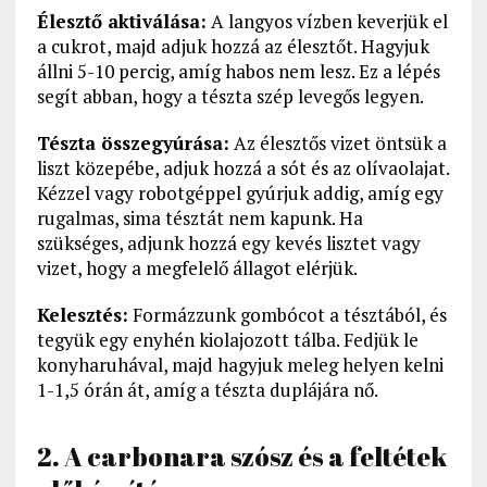
Élesztő aktiválása:
A langyos vízben keverjük el
a cukrot, majd adjuk hozzá az élesztőt. Hagyjuk
állni 5-10 percig, amíg habos nem lesz. Ez a lépés
segít abban, hogy a tészta szép levegős legyen.
Tészta összegyúrása:
Az élesztős vizet öntsük a
liszt közepébe, adjuk hozzá a sót és az olívaolajat.
Kézzel vagy robotgéppel gyúrjuk addig, amíg egy
rugalmas, sima tésztát nem kapunk. Ha
szükséges, adjunk hozzá egy kevés lisztet vagy
vizet, hogy a megfelelő állagot elérjük.
Kelesztés:
Formázzunk gombócot a tésztából, és
tegyük egy enyhén kiolajozott tálba. Fedjük le
konyharuhával, majd hagyjuk meleg helyen kelni
1-1,5 órán át, amíg a tészta duplájára nő.
2. A carbonara szósz és a feltétek